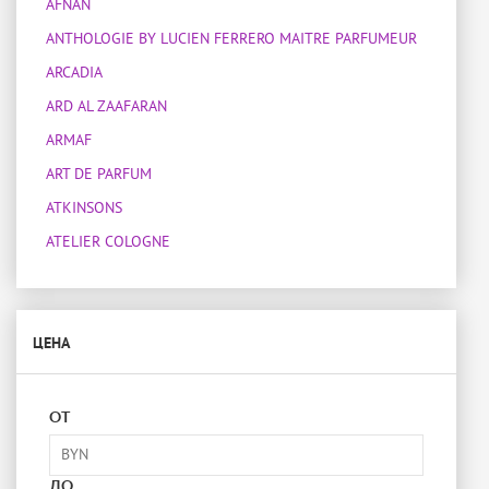
AFNAN
ANTHOLOGIE BY LUCIEN FERRERO MAITRE PARFUMEUR
ARCADIA
ARD AL ZAAFARAN
ARMAF
ART DE PARFUM
ATKINSONS
ATELIER COLOGNE
ATELIER DES ORS
ATELIER MATERI
ЦЕНА
ATTAR COLLECTION
BOIS 1920
BOTANICAE
ОТ
BOTTEGA VENETA
BOUCHERON
ДО