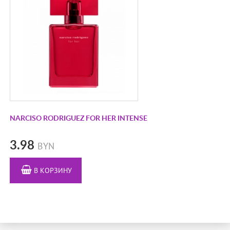
MAISON REBATCHI
MANCERA
MAP OF THE HEART
MARC-ANTOINE BARROIS
MEMO PARIS
MÉMOIRE DES SENS
MÉMORY FRAGRANCES
​NARCISO RODRIGUEZ FOR HER INTENSE
MONCLER
MONTALE
3.98
BYN
MORESQUE
В КОРЗИНУ
MOSCHINO
MUGLER
NARCISO RODRIGUEZ
NICOLAI PARFUMEUR CREATEUR