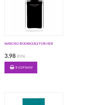
FREDERIC MALLE
GIARDINO BENESSERE
GIORGIO ARMANI
GIVENCHY
GOLDFIELD & BANKS AUSTRALIA
GRITTI
NARCISO RODRIGUEZ FOR HER
GUCCI
3.98
BYN
GUERLAIN
HEADSPACE
В КОРЗИНУ
HERMES
JACQUES ZOLTY
JEAN PAUL GAULTIER
JO MALONE
JUL ET MAD PARIS