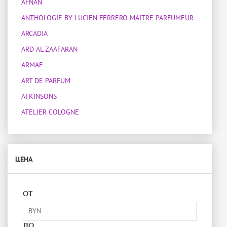
AFNAN
ANTHOLOGIE BY LUCIEN FERRERO MAITRE PARFUMEUR
ARCADIA
ARD AL ZAAFARAN
ARMAF
ART DE PARFUM
ATKINSONS
ATELIER COLOGNE
ATELIER DES ORS
ATELIER MATERI
ЦЕНА
ATTAR COLLECTION
BOIS 1920
BOTANICAE
ОТ
BOTTEGA VENETA
BOUCHERON
ДО